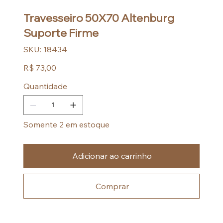
Travesseiro 50X70 Altenburg
Suporte Firme
SKU
SKU:
18434
18434
Preço
R$ 73,00
Quantidade
Somente 2 em estoque
Adicionar ao carrinho
Comprar