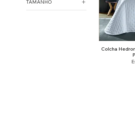
TAMANHO
CASAL
KING
QUEEN
SOLTEIRO
Colcha Hedron
P
E