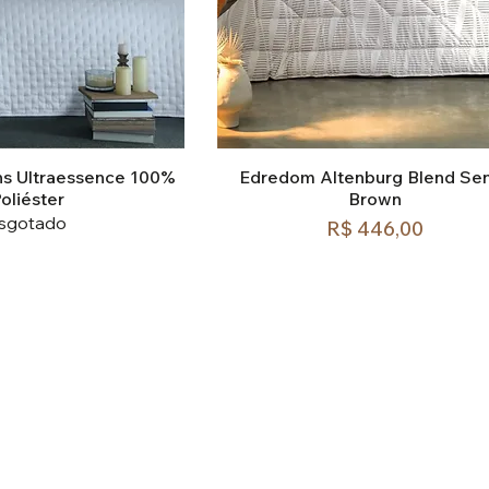
s Ultraessence 100%
Edredom Altenburg Blend Se
oliéster
Brown
sgotado
Preço
R$ 446,00