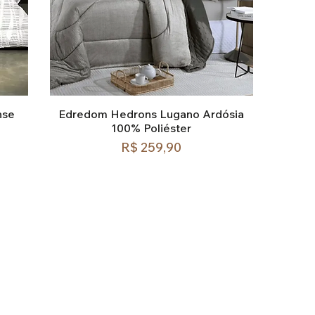
nse
Edredom Hedrons Lugano Ardósia
100% Poliéster
Preço
R$ 259,90