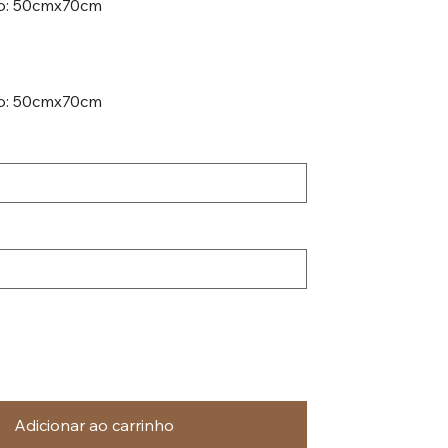
iro: 50cmx70cm
ro: 50cmx70cm
Adicionar ao carrinho