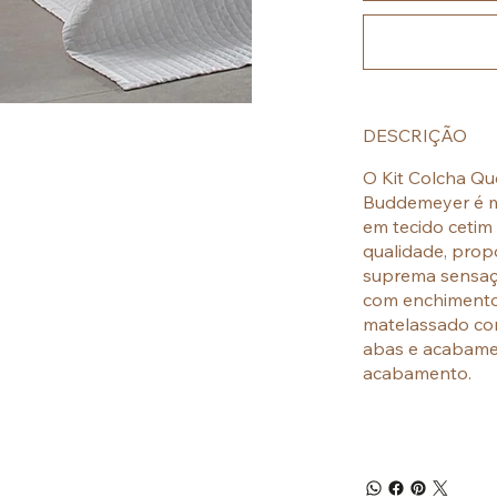
DESCRIÇÃO
O Kit Colcha Qu
Buddemeyer é m
em tecido cetim
qualidade, prop
suprema sensaçã
com enchimento
matelassado com
abas e acabamen
acabamento.