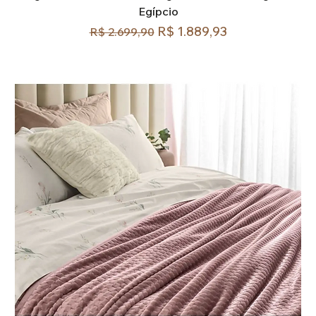
Egípcio
Preço normal
Preço promocional
R$ 1.889,93
R$ 2.699,90