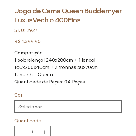
Jogo de Cama Queen Buddemyer
LuxusVechio 400Fios
SKU
SKU:
29271
29271
Preço
R$ 1.399,90
Composição:
1 sobrelençol 240x280cm + 1 lençol
160x200x40cm + 2 fronhas 50x70cm
Tamanho: Queen
Quantidade de Peças: 04 Peças
Cor
Quantidade