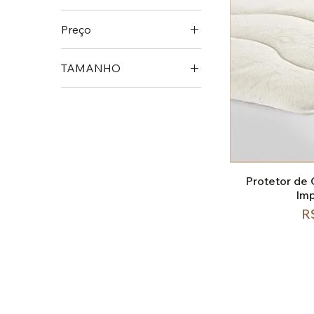
Preço
TAMANHO
R$ 105
R$ 400
CASAL
KING
QUEEN
SOLTEIRO
VIUVA
Protetor de
Im
P
R