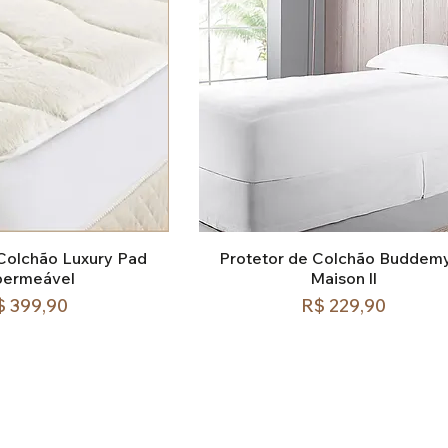
 Colchão Luxury Pad
Protetor de Colchão Buddem
permeável
Maison ll
reço
Preço
$ 399,90
R$ 229,90